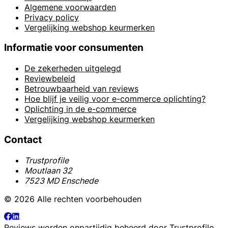
Algemene voorwaarden
Privacy policy
Vergelijking webshop keurmerken
Informatie voor consumenten
De zekerheden uitgelegd
Reviewbeleid
Betrouwbaarheid van reviews
Hoe blijf je veilig voor e-commerce oplichting?
Oplichting in de e-commerce
Vergelijking webshop keurmerken
Contact
Trustprofile
Moutlaan 32
7523 MD Enschede
© 2026 Alle rechten voorbehouden
Reviews worden onpartijdig beheerd door
Trustprofile
.