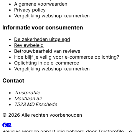
Algemene voorwaarden
Privacy policy
Vergelijking webshop keurmerken
Informatie voor consumenten
De zekerheden uitgelegd
Reviewbeleid
Betrouwbaarheid van reviews
Hoe blijf je veilig voor e-commerce oplichting?
Oplichting in de e-commerce
Vergelijking webshop keurmerken
Contact
Trustprofile
Moutlaan 32
7523 MD Enschede
© 2026 Alle rechten voorbehouden
Reviews worden onpartijdig beheerd door
Trustprofile
. L