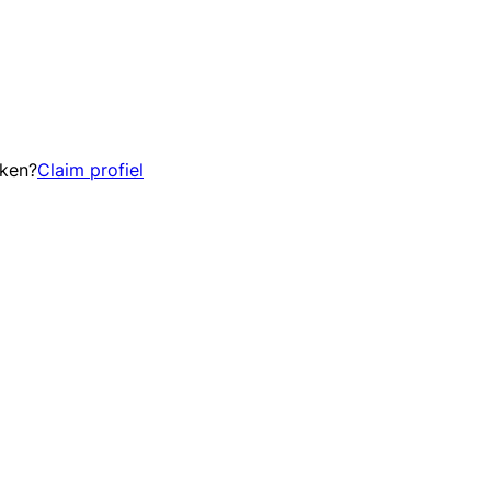
eken?
Claim profiel