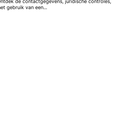
 Ontdek de contactgegevens, juridische controles,
het gebruik van een
...