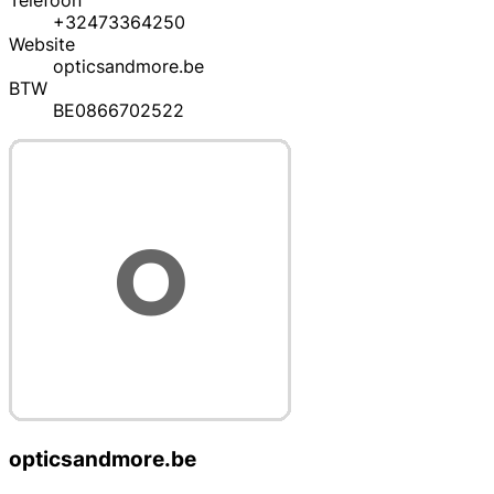
Telefoon
+32473364250
Website
opticsandmore.be
BTW
BE0866702522
opticsandmore.be