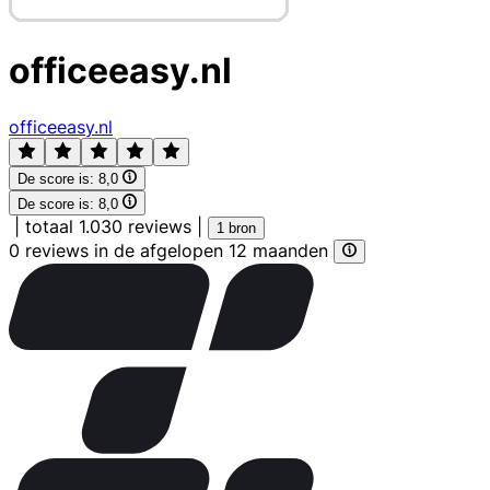
officeeasy.nl
officeeasy.nl
De score is:
8,0
De score is:
8,0
|
totaal 1.030 reviews
|
1 bron
0 reviews in de afgelopen 12 maanden