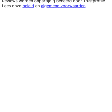
Reviews worden onpartijdig beheerd door
Trustprofile
.
Lees onze
beleid
en
algemene voorwaarden
.