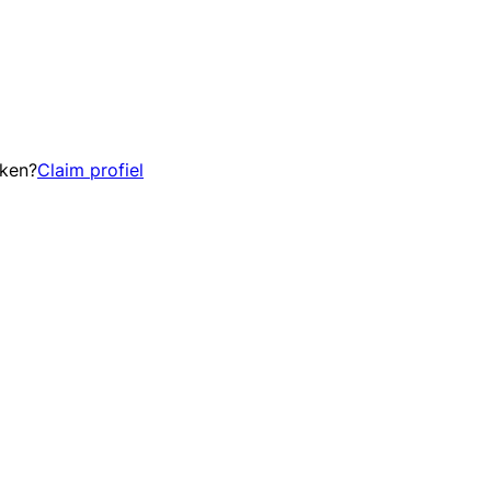
eken?
Claim profiel