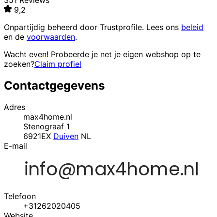
351 Reviews
9,2
Onpartijdig beheerd door
Trustprofile
. Lees ons
beleid
en de
voorwaarden
.
Wacht even! Probeerde je net je eigen webshop op te
zoeken?
Claim profiel
Contactgegevens
Adres
max4home.nl
Stenograaf 1
6921EX
Duiven
NL
E-mail
Telefoon
+31262020405
Website