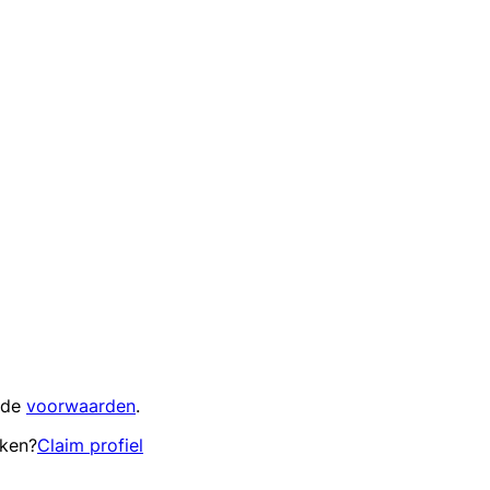
 de
voorwaarden
.
eken?
Claim profiel