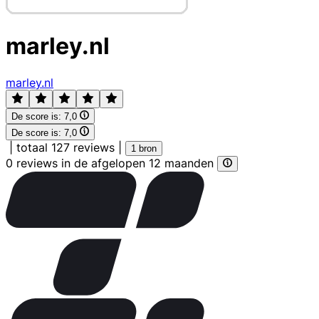
marley.nl
marley.nl
De score is:
7,0
De score is:
7,0
|
totaal 127 reviews
|
1 bron
0 reviews in de afgelopen 12 maanden