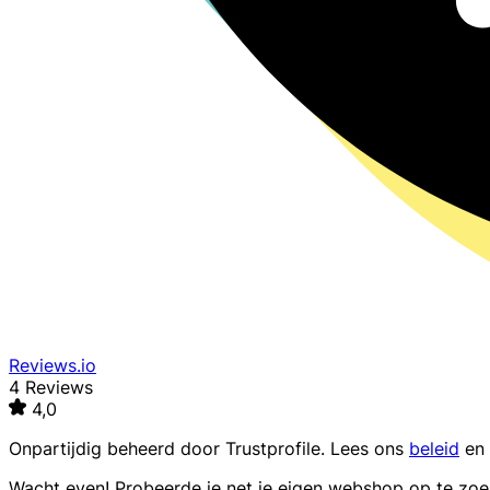
Reviews.io
4 Reviews
4,0
Onpartijdig beheerd door
Trustprofile
. Lees ons
beleid
en
Wacht even! Probeerde je net je eigen webshop op te zo