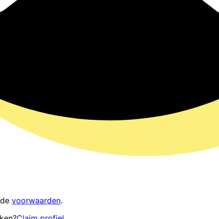
 de
voorwaarden
.
eken?
Claim profiel