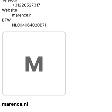
Telefoon
+31228527317
Website
marenca.nl
BTW
NL004064020B71
marenca.nl