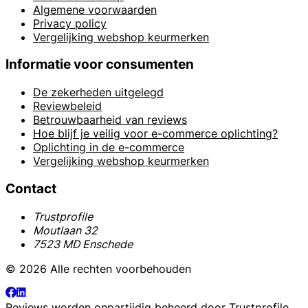
Algemene voorwaarden
Privacy policy
Vergelijking webshop keurmerken
Informatie voor consumenten
De zekerheden uitgelegd
Reviewbeleid
Betrouwbaarheid van reviews
Hoe blijf je veilig voor e-commerce oplichting?
Oplichting in de e-commerce
Vergelijking webshop keurmerken
Contact
Trustprofile
Moutlaan 32
7523 MD Enschede
© 2026 Alle rechten voorbehouden
Reviews worden onpartijdig beheerd door
Trustprofile
.