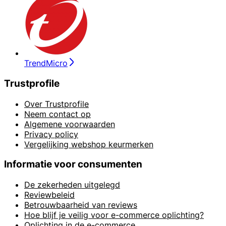
TrendMicro
Trustprofile
Over Trustprofile
Neem contact op
Algemene voorwaarden
Privacy policy
Vergelijking webshop keurmerken
Informatie voor consumenten
De zekerheden uitgelegd
Reviewbeleid
Betrouwbaarheid van reviews
Hoe blijf je veilig voor e-commerce oplichting?
Oplichting in de e-commerce