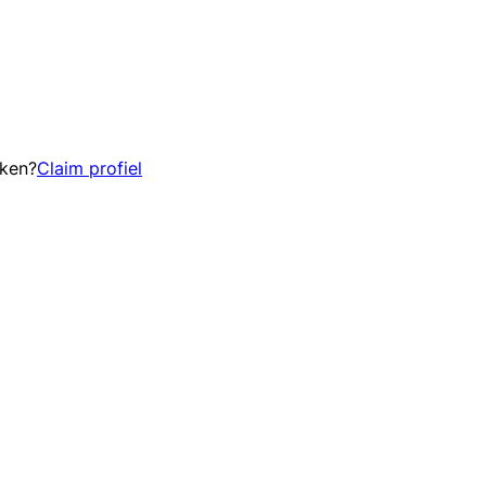
eken?
Claim profiel