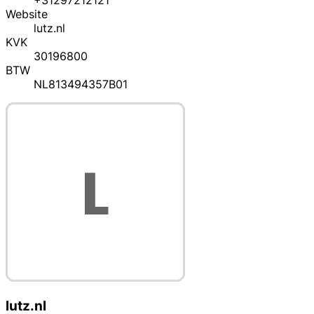
+31297212121
Website
lutz.nl
KVK
30196800
BTW
NL813494357B01
lutz.nl