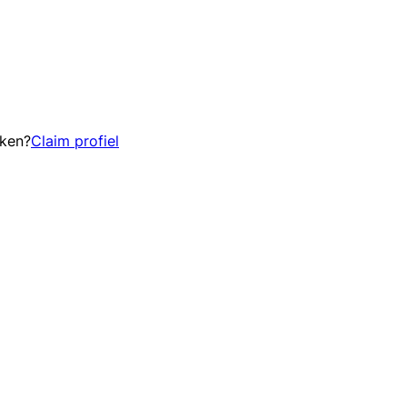
eken?
Claim profiel