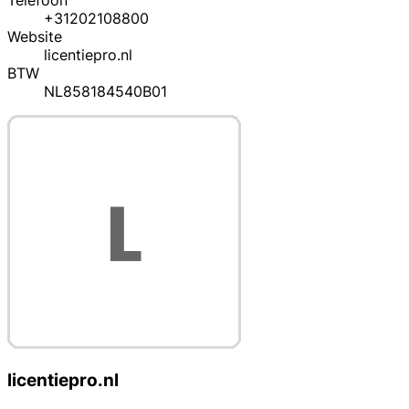
Telefoon
+31202108800
Website
licentiepro.nl
BTW
NL858184540B01
licentiepro.nl