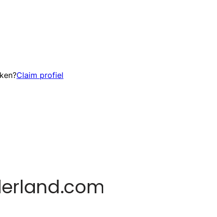
eken?
Claim profiel