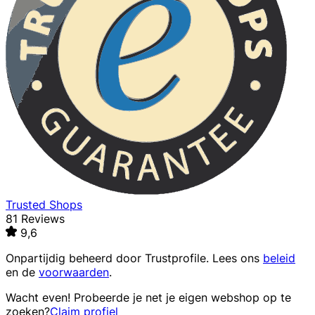
Trusted Shops
81 Reviews
9,6
Onpartijdig beheerd door
Trustprofile
. Lees ons
beleid
en de
voorwaarden
.
Wacht even! Probeerde je net je eigen webshop op te
zoeken?
Claim profiel