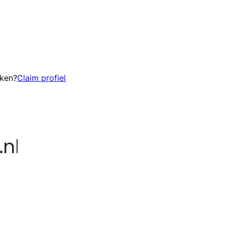
eken?
Claim profiel