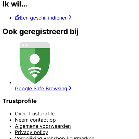
Ik wil...
Een geschil indienen
Ook geregistreerd bij
Google Safe Browsing
Trustprofile
Over Trustprofile
Neem contact op
Algemene voorwaarden
Privacy policy
Vergelijking webshop keurmerken