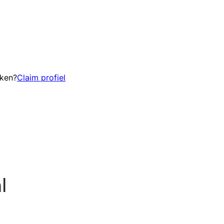
eken?
Claim profiel