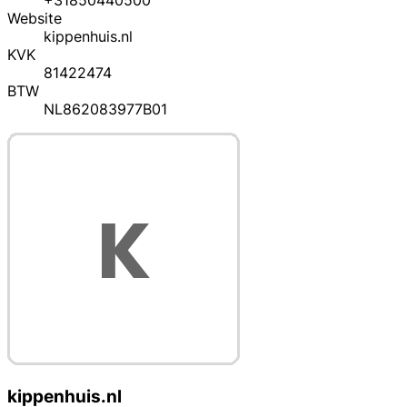
+31850440500
Website
kippenhuis.nl
KVK
81422474
BTW
NL862083977B01
kippenhuis.nl