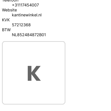
Telefoon
+31117454007
Website
kantinewinkel.nl
KVK
57212368
BTW
NL852484872B01