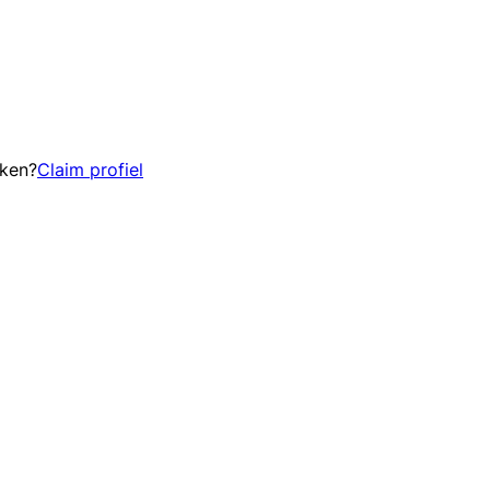
eken?
Claim profiel