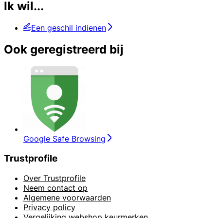
Ik wil...
Een geschil indienen
Ook geregistreerd bij
Google Safe Browsing
Trustprofile
Over Trustprofile
Neem contact op
Algemene voorwaarden
Privacy policy
Vergelijking webshop keurmerken