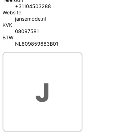
Telefoon
+31104503288
Website
jansemode.nl
KVK
08097581
BTW
NL809859683B01