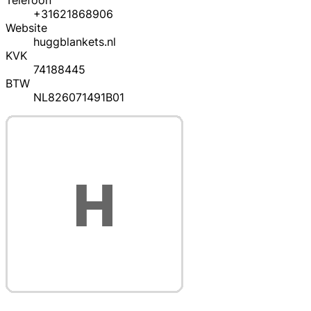
Telefoon
+31621868906
Website
huggblankets.nl
KVK
74188445
BTW
NL826071491B01