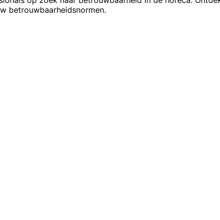
ssionals op zoek naar betrouwbaarheid in de horeca. Ontd
 uw betrouwbaarheidsnormen.