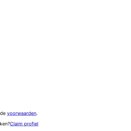
 de
voorwaarden
.
eken?
Claim profiel