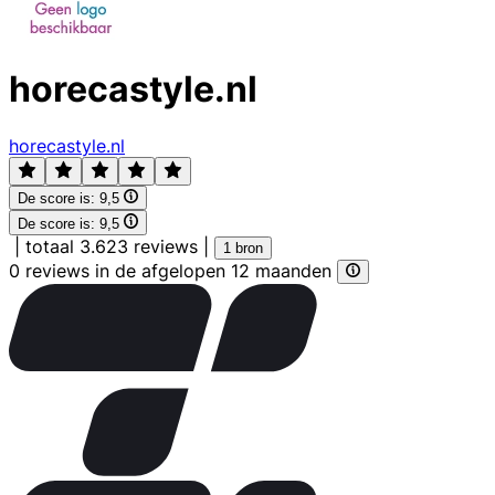
horecastyle.nl
horecastyle.nl
De score is:
9,5
De score is:
9,5
|
totaal 3.623 reviews
|
1 bron
0 reviews in de afgelopen 12 maanden