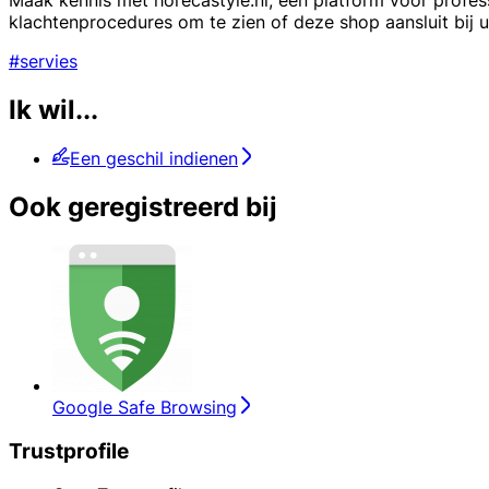
Maak kennis met horecastyle.nl, een platform voor profe
klachtenprocedures om te zien of deze shop aansluit bij
#servies
Ik wil...
Een geschil indienen
Ook geregistreerd bij
Google Safe Browsing
Trustprofile