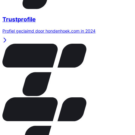
Trustprofile
Profiel geclaimd door hondenhoek.com in 2024