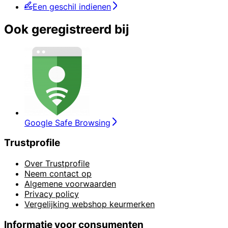
Een geschil indienen
Ook geregistreerd bij
Google Safe Browsing
Trustprofile
Over Trustprofile
Neem contact op
Algemene voorwaarden
Privacy policy
Vergelijking webshop keurmerken
Informatie voor consumenten