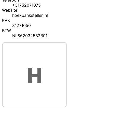
Telefoon
+31752071075
Website
hoekbankstellen.nl
KVK
81271050
BTW
NL862032532B01