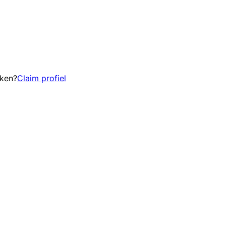
eken?
Claim profiel