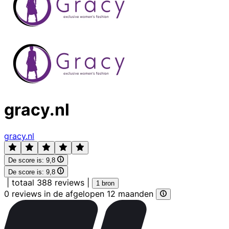
gracy.nl
gracy.nl
De score is:
9,8
De score is:
9,8
|
totaal 388 reviews
|
1 bron
0 reviews in de afgelopen 12 maanden