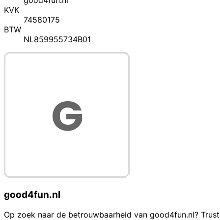
good4fun.nl
KVK
74580175
BTW
NL859955734B01
good4fun.nl
Op zoek naar de betrouwbaarheid van good4fun.nl? Trustpr