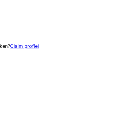
eken?
Claim profiel