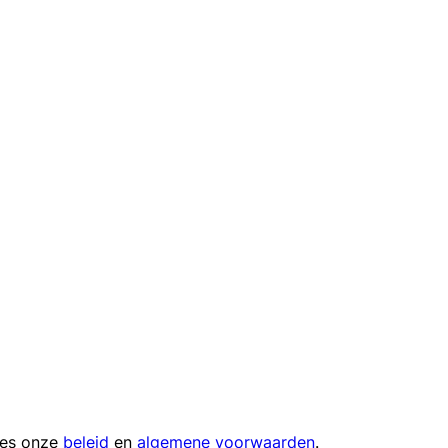
ees onze
beleid
en
algemene voorwaarden
.