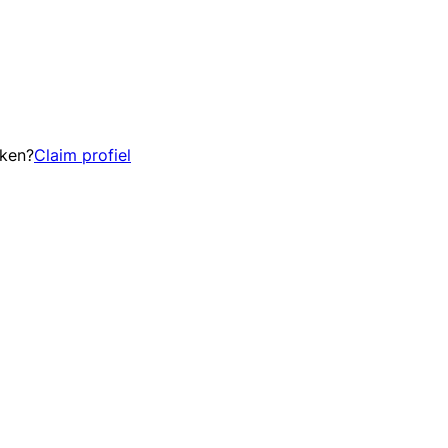
eken?
Claim profiel