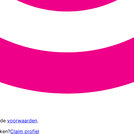
 de
voorwaarden
.
eken?
Claim profiel