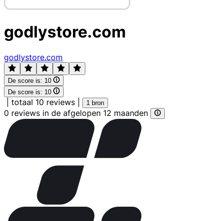
godlystore.com
godlystore.com
De score is:
10
De score is:
10
|
totaal 10 reviews
|
1 bron
0 reviews in de afgelopen 12 maanden