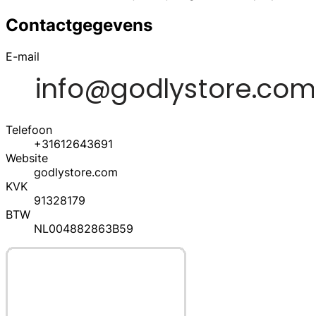
Contactgegevens
E-mail
Telefoon
+31612643691
Website
godlystore.com
KVK
91328179
BTW
NL004882863B59