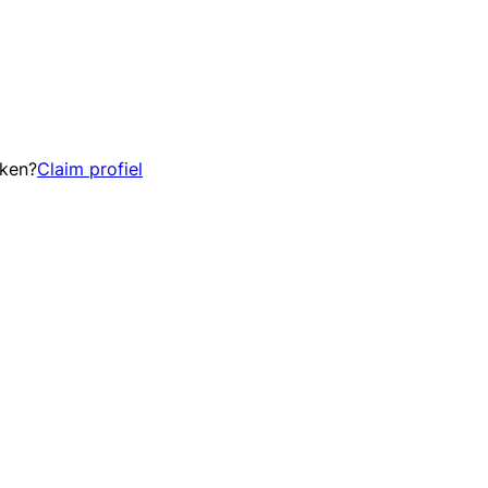
eken?
Claim profiel