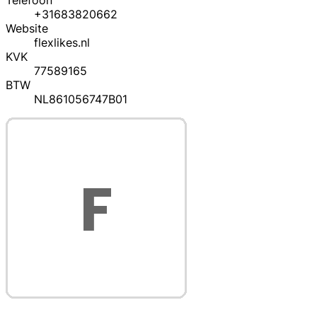
Telefoon
+31683820662
Website
flexlikes.nl
KVK
77589165
BTW
NL861056747B01