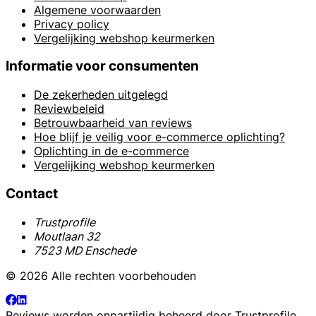
Algemene voorwaarden
Privacy policy
Vergelijking webshop keurmerken
Informatie voor consumenten
De zekerheden uitgelegd
Reviewbeleid
Betrouwbaarheid van reviews
Hoe blijf je veilig voor e-commerce oplichting?
Oplichting in de e-commerce
Vergelijking webshop keurmerken
Contact
Trustprofile
Moutlaan 32
7523 MD Enschede
© 2026 Alle rechten voorbehouden
Reviews worden onpartijdig beheerd door
Trustprofile
.