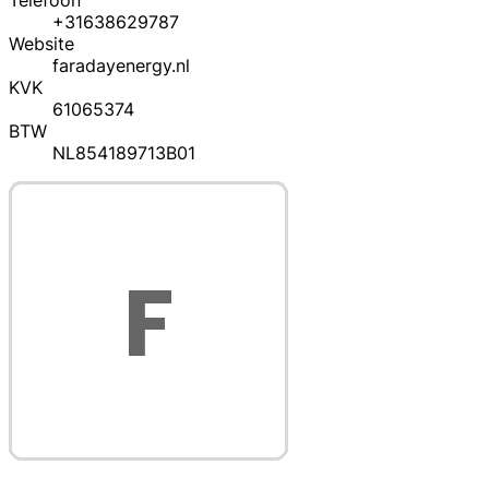
Telefoon
+31638629787
Website
faradayenergy.nl
KVK
61065374
BTW
NL854189713B01