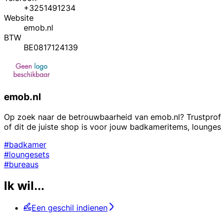
+3251491234
Website
emob.nl
BTW
BE0817124139
emob.nl
Op zoek naar de betrouwbaarheid van emob.nl? Trustprofil
of dit de juiste shop is voor jouw badkameritems, lounges
#badkamer
#loungesets
#bureaus
Ik wil...
Een geschil indienen