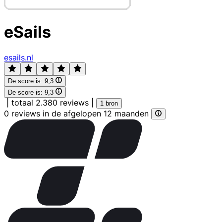
eSails
esails.nl
De score is:
9,3
De score is:
9,3
|
totaal 2.380 reviews
|
1 bron
0 reviews in de afgelopen 12 maanden