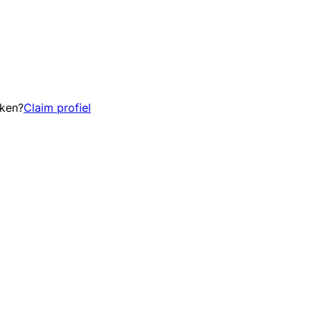
eken?
Claim profiel