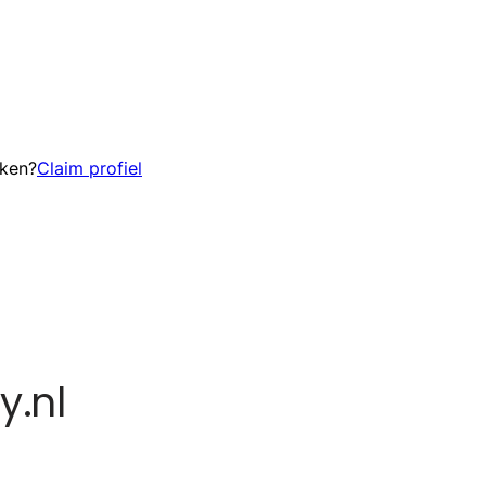
eken?
Claim profiel