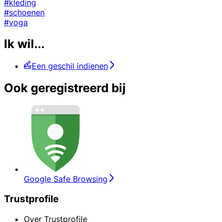
#kleding
#schoenen
#yoga
Ik wil...
Een geschil indienen
Ook geregistreerd bij
Google Safe Browsing
Trustprofile
Over Trustprofile