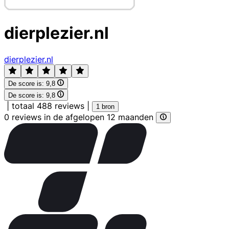
dierplezier.nl
dierplezier.nl
De score is:
9,8
De score is:
9,8
|
totaal 488 reviews
|
1 bron
0 reviews in de afgelopen 12 maanden