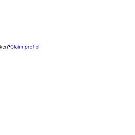
eken?
Claim profiel