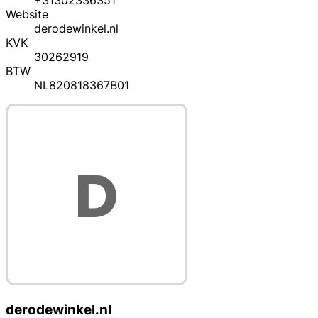
+31302336351
Website
derodewinkel.nl
KVK
30262919
BTW
NL820818367B01
derodewinkel.nl