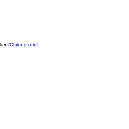
eken?
Claim profiel