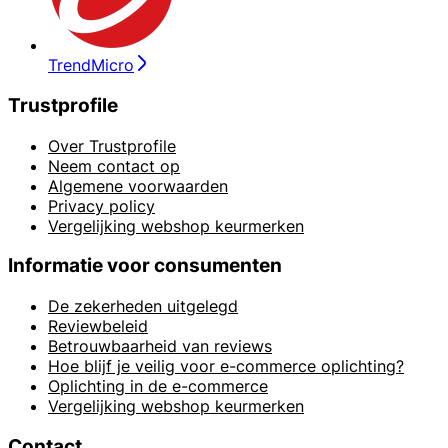
TrendMicro
Trustprofile
Over Trustprofile
Neem contact op
Algemene voorwaarden
Privacy policy
Vergelijking webshop keurmerken
Informatie voor consumenten
De zekerheden uitgelegd
Reviewbeleid
Betrouwbaarheid van reviews
Hoe blijf je veilig voor e-commerce oplichting?
Oplichting in de e-commerce
Vergelijking webshop keurmerken
Contact