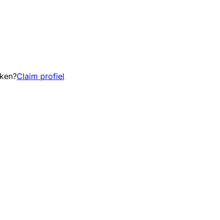
eken?
Claim profiel