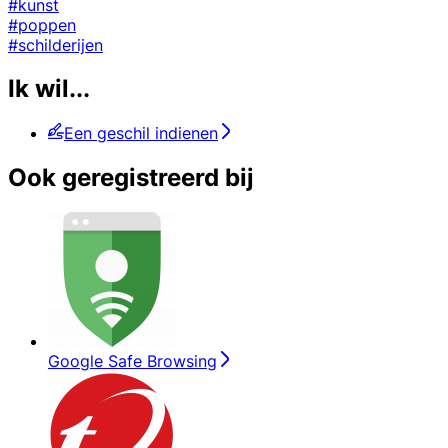
#kunst
#poppen
#schilderijen
Ik wil...
Een geschil indienen
Ook geregistreerd bij
Google Safe Browsing