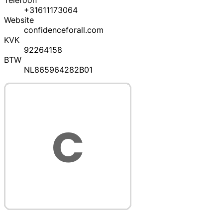
Telefoon
+31611173064
Website
confidenceforall.com
KVK
92264158
BTW
NL865964282B01