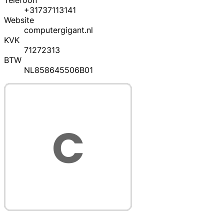
Telefoon
+31737113141
Website
computergigant.nl
KVK
71272313
BTW
NL858645506B01