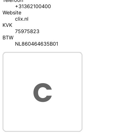
Telefoon
+31362100400
Website
clix.nl
KVK
75975823
BTW
NL860464635B01