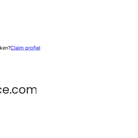
eken?
Claim profiel