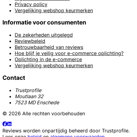
Privacy policy
Vergelijking webshop keurmerken
Informatie voor consumenten
De zekerheden uitgelegd
Reviewbeleid
Betrouwbaarheid van reviews
Hoe blijf je veilig voor e-commerce oplichting?
Oplichting in de e-commerce
Vergelijking webshop keurmerken
Contact
Trustprofile
Moutlaan 32
7523 MD Enschede
© 2026 Alle rechten voorbehouden
Reviews worden onpartijdig beheerd door
Trustprofile
.
Lees onze
beleid
en
algemene voorwaarden
.