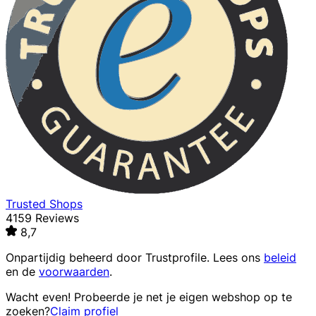
Trusted Shops
4159 Reviews
8,7
Onpartijdig beheerd door
Trustprofile
. Lees ons
beleid
en de
voorwaarden
.
Wacht even! Probeerde je net je eigen webshop op te
zoeken?
Claim profiel