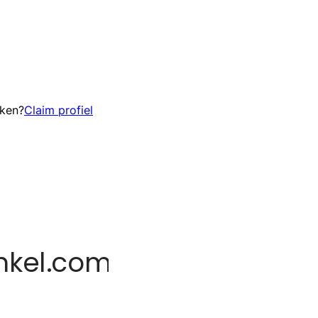
eken?
Claim profiel